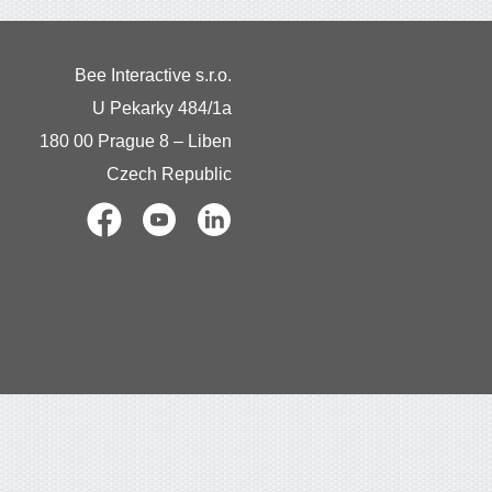
Bee Interactive s.r.o.
U Pekarky 484/1a
180 00 Prague 8 – Liben
Czech Republic